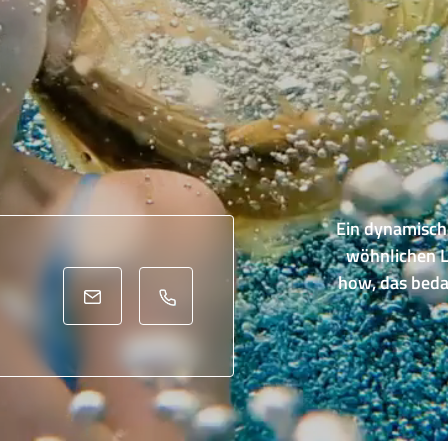
Ein dynamisch
wöhnlichen L
how, das beda