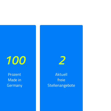
100
2
Prozent
Aktuell
Made in
freie
Germany
Stellenangebote