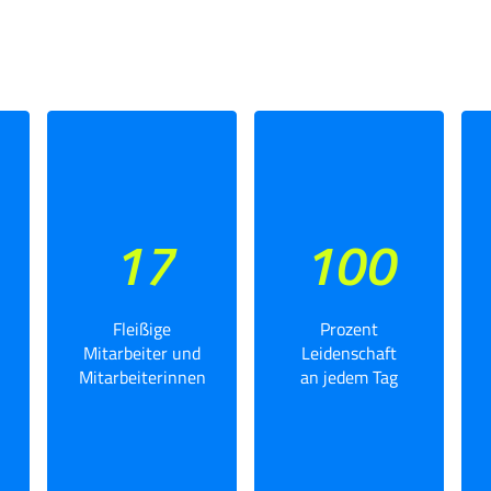
17
100
Fleißige
Prozent
Mitarbeiter und
Leidenschaft
Mitarbeiterinnen
an jedem Tag