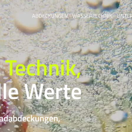
ABDECKUNGEN
WASSERTECHNIK
UNTE
 Technik,
lle Werte
badabdeckungen,