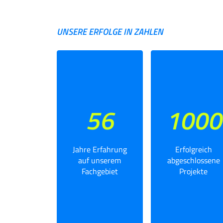
UNSERE ERFOLGE IN ZAHLEN
56
1000
Jahre Erfahrung
Erfolgreich
auf unserem
abgeschlossene
Fachgebiet
Projekte