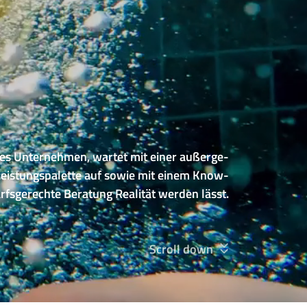
es Unternehmen, wartet mit einer außerge-
eistungspalette auf sowie mit einem Know-
rfsgerechte Beratung Realität werden lässt.
Scroll down