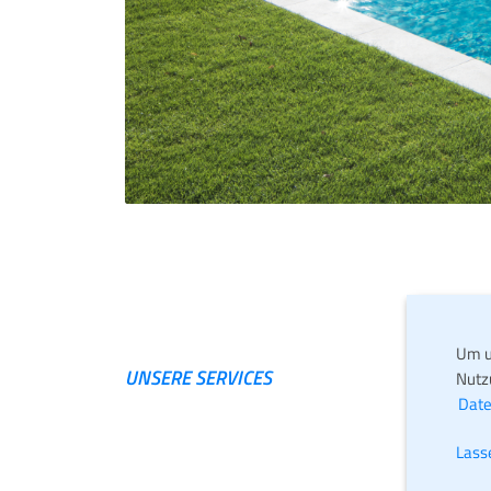
Um u
UNSERE SERVICES
Nutz
Date
Lass