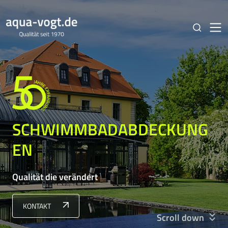
SCHWIMMBADABDECKUNG
EN
Qualität die verändert
KONTAKT
Scroll down